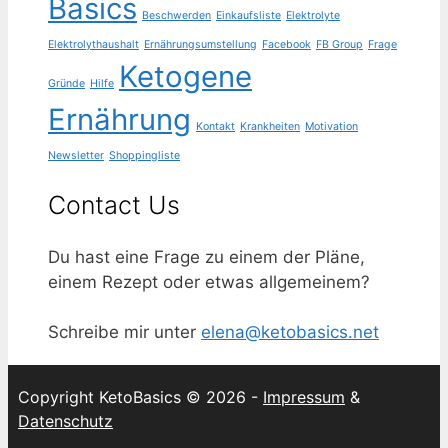
Basics
Beschwerden
Einkaufsliste
Elektrolyte
Elektrolythaushalt
Ernährungsumstellung
Facebook
FB Group
Frage
Ketogene
Gründe
Hilfe
Ernährung
Kontakt
Krankheiten
Motivation
Newsletter
Shoppingliste
Contact Us
Du hast eine Frage zu einem der Pläne,
einem Rezept oder etwas allgemeinem?
Schreibe mir unter
elena@ketobasics.net
Copyright KetoBasics © 2026 -
Impressum
&
Datenschutz