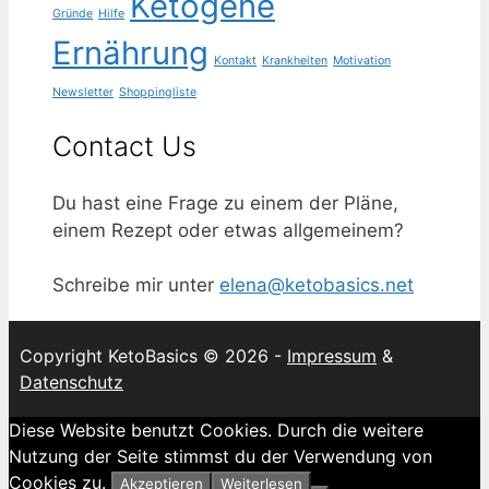
Ketogene
Gründe
Hilfe
Ernährung
Kontakt
Krankheiten
Motivation
Newsletter
Shoppingliste
Contact Us
Du hast eine Frage zu einem der Pläne,
einem Rezept oder etwas allgemeinem?
Schreibe mir unter
elena@ketobasics.net
Copyright KetoBasics © 2026 -
Impressum
&
Datenschutz
Diese Website benutzt Cookies. Durch die weitere
Nutzung der Seite stimmst du der Verwendung von
Cookies zu.
Akzeptieren
Weiterlesen