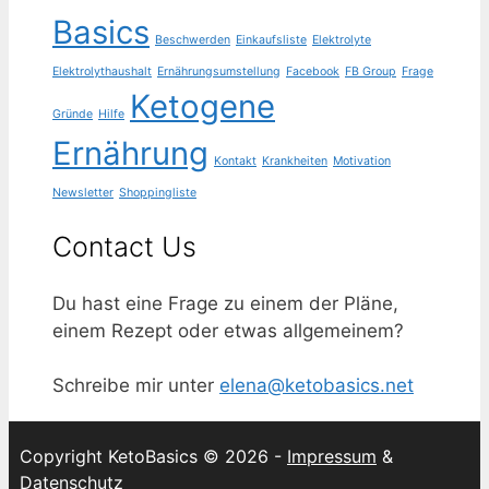
Basics
Beschwerden
Einkaufsliste
Elektrolyte
Elektrolythaushalt
Ernährungsumstellung
Facebook
FB Group
Frage
Ketogene
Gründe
Hilfe
Ernährung
Kontakt
Krankheiten
Motivation
Newsletter
Shoppingliste
Contact Us
Du hast eine Frage zu einem der Pläne,
einem Rezept oder etwas allgemeinem?
Schreibe mir unter
elena@ketobasics.net
Copyright KetoBasics © 2026 -
Impressum
&
Datenschutz