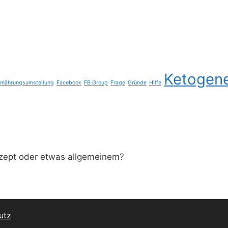
Ketogen
rnährungsumstellung
Facebook
FB Group
Frage
Gründe
Hilfe
ezept oder etwas allgemeinem?
utz