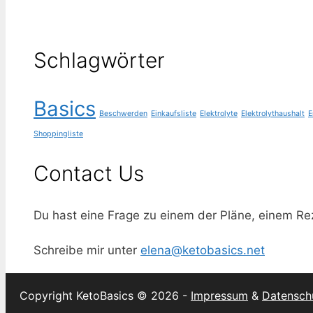
Schlagwörter
Basics
Beschwerden
Einkaufsliste
Elektrolyte
Elektrolythaushalt
E
Shoppingliste
Contact Us
Du hast eine Frage zu einem der Pläne, einem R
Schreibe mir unter
elena@ketobasics.net
Copyright KetoBasics © 2026 -
Impressum
&
Datensch